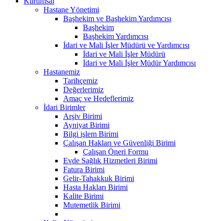
Kurumsal
Hastane Yönetimi
Başhekim ve Başhekim Yardımcısı
Başhekim
Başhekim Yardımcısı
İdari ve Mali İşler Müdürü ve Yardımcısı
İdari ve Mali İşler Müdürü
İdari ve Mali İşler Müdür Yardımcısı
Hastanemiz
Tarihçemiz
Değerlerimiz
Amaç ve Hedeflerimiz
İdari Birimler
Arşiv Birimi
Ayniyat Birimi
Bilgi işlem Birimi
Çalışan Hakları ve Güvenliği Birimi
Çalışan Öneri Formu
Evde Sağlık Hizmetleri Birimi
Fatura Birimi
Gelir-Tahakkuk Birimi
Hasta Hakları Birimi
Kalite Birimi
Mutemetlik Birimi