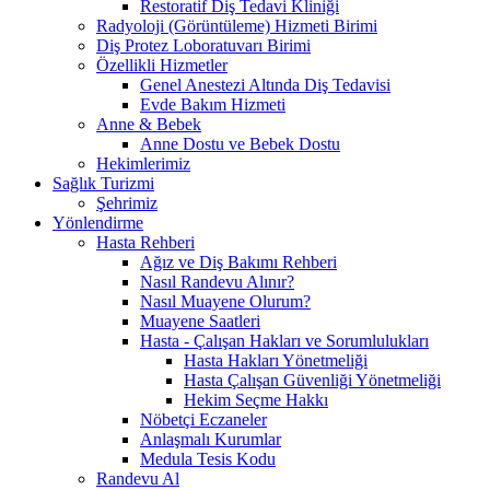
Restoratif Diş Tedavi Kliniği
Radyoloji (Görüntüleme) Hizmeti Birimi
Diş Protez Loboratuvarı Birimi
Özellikli Hizmetler
Genel Anestezi Altında Diş Tedavisi
Evde Bakım Hizmeti
Anne & Bebek
Anne Dostu ve Bebek Dostu
Hekimlerimiz
Sağlık Turizmi
Şehrimiz
Yönlendirme
Hasta Rehberi
Ağız ve Diş Bakımı Rehberi
Nasıl Randevu Alınır?
Nasıl Muayene Olurum?
Muayene Saatleri
Hasta - Çalışan Hakları ve Sorumlulukları
Hasta Hakları Yönetmeliği
Hasta Çalışan Güvenliği Yönetmeliği
Hekim Seçme Hakkı
Nöbetçi Eczaneler
Anlaşmalı Kurumlar
Medula Tesis Kodu
Randevu Al