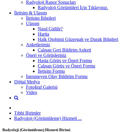
Radyoloji Rapor Sonuçları
Radyoloji Görüntüleri İçin Tıklayınız.
İletişim & Ulaşım
İletişim Bilgileri
Ulaşım
Nasıl Gidilir?
Harita
Halk Otobüsü Güzergah ve Durak Bilgileri
Anketlerimiz
Çalışan Geri Bildirim Anketi
Öneri ve Görüşleriniz
Hasta Görüş ve Öneri Formu
Çalışan Görüş ve Öneri Formu
İletişim Formu
İstenmeyen Olay Bildirim Formu
Dijital Medya
Fotoğraf Galerisi
Video
Tıbbi Birimler
Radyoloji (Görüntüleme) Hizmeti ...
Radyoloji (Görüntüleme) Hizmeti Birimi