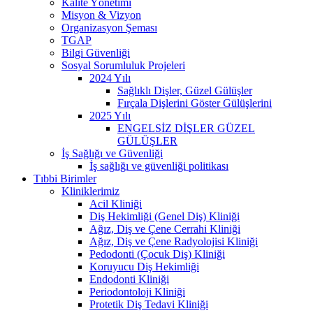
Kalite Yönetimi
Misyon & Vizyon
Organizasyon Şeması
TGAP
Bilgi Güvenliği
Sosyal Sorumluluk Projeleri
2024 Yılı
Sağlıklı Dişler, Güzel Gülüşler
Fırçala Dişlerini Göster Gülüşlerini
2025 Yılı
ENGELSİZ DİŞLER GÜZEL
GÜLÜŞLER
İş Sağlığı ve Güvenliği
İş sağlığı ve güvenliği politikası
Tıbbi Birimler
Kliniklerimiz
Acil Kliniği
Diş Hekimliği (Genel Diş) Kliniği
Ağız, Diş ve Çene Cerrahi Kliniği
Ağız, Diş ve Çene Radyolojisi Kliniği
Pedodonti (Çocuk Diş) Kliniği
Koruyucu Diş Hekimliği
Endodonti Kliniği
Periodontoloji Kliniği
Protetik Diş Tedavi Kliniği