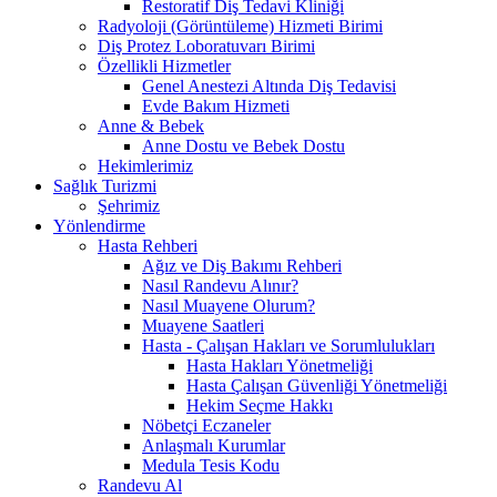
Restoratif Diş Tedavi Kliniği
Radyoloji (Görüntüleme) Hizmeti Birimi
Diş Protez Loboratuvarı Birimi
Özellikli Hizmetler
Genel Anestezi Altında Diş Tedavisi
Evde Bakım Hizmeti
Anne & Bebek
Anne Dostu ve Bebek Dostu
Hekimlerimiz
Sağlık Turizmi
Şehrimiz
Yönlendirme
Hasta Rehberi
Ağız ve Diş Bakımı Rehberi
Nasıl Randevu Alınır?
Nasıl Muayene Olurum?
Muayene Saatleri
Hasta - Çalışan Hakları ve Sorumlulukları
Hasta Hakları Yönetmeliği
Hasta Çalışan Güvenliği Yönetmeliği
Hekim Seçme Hakkı
Nöbetçi Eczaneler
Anlaşmalı Kurumlar
Medula Tesis Kodu
Randevu Al