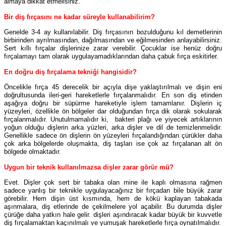
almaya dikkat etmelisiniz.
Bir diş fırçasını ne kadar süreyle kullanabilirim?
Genelde 3-4 ay kullanılabilir. Diş fırçasının bozulduğunu kıl demetlerinin
birbirinden ayrılmasından, dağılmasından ve eğilmesinden anlayabilirsiniz.
Sert kıllı fırçalar dişlerinize zarar verebilir. Çocuklar ise henüz doğru
fırçalamayı tam olarak uygulayamadıklarından daha çabuk fırça eskitirler.
En doğru diş fırçalama tekniği hangisidir?
Öncelikle fırça 45 derecelik bir açıyla dişe yaklaştırılmalı ve dişin eni
doğrultusunda ileri-geri hareketlerle fırçalanmalıdır. En son diş etinden
aşağıya doğru bir süpürme hareketiyle işlem tamamlanır. Dişlerin iç
yüzeyleri, özellikle ön bölgeler dar olduğundan fırça dik olarak sokularak
fırçalanmalıdır. Unutulmamalıdır ki, bakteri plağı ve yiyecek artıklarının
yoğun olduğu dişlerin arka yüzleri, arka dişler ve dil de temizlenmelidir.
Genellikle sadece ön dişlerin ön yüzeyleri fırçalandığından çürükler daha
çok arka bölgelerde oluşmakta, diş taşları ise çok az fırçalanan alt ön
bölgede olmaktadır.
Uygun bir teknik kullanılmazsa dişler zarar görür mü?
Evet. Dişler çok sert bir tabaka olan mine ile kaplı olmasına rağmen
sadece yanlış bir teknikle uygulayacağınız bir fırçadan bile büyük zarar
görebilir. Hem dişin üst kısmında, hem de kökü kaplayan tabakada
aşınmalara, diş etlerinde de çekilmelere yol açabilir. Bu durumda dişler
çürüğe daha yatkın hale gelir. dişleri aşındıracak kadar büyük bir kuvvetle
diş fırçalamaktan kaçınılmalı ve yumuşak hareketlerle fırça oynatılmalıdır.