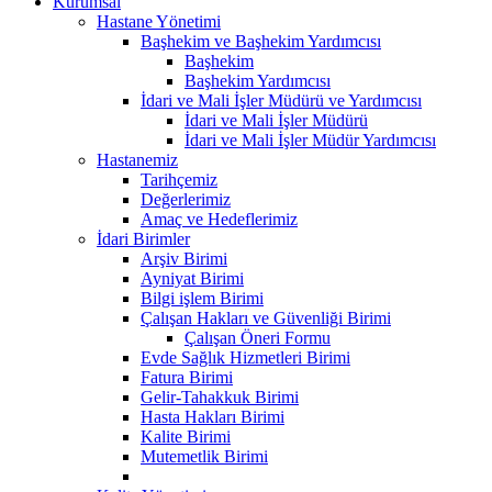
Kurumsal
Hastane Yönetimi
Başhekim ve Başhekim Yardımcısı
Başhekim
Başhekim Yardımcısı
İdari ve Mali İşler Müdürü ve Yardımcısı
İdari ve Mali İşler Müdürü
İdari ve Mali İşler Müdür Yardımcısı
Hastanemiz
Tarihçemiz
Değerlerimiz
Amaç ve Hedeflerimiz
İdari Birimler
Arşiv Birimi
Ayniyat Birimi
Bilgi işlem Birimi
Çalışan Hakları ve Güvenliği Birimi
Çalışan Öneri Formu
Evde Sağlık Hizmetleri Birimi
Fatura Birimi
Gelir-Tahakkuk Birimi
Hasta Hakları Birimi
Kalite Birimi
Mutemetlik Birimi