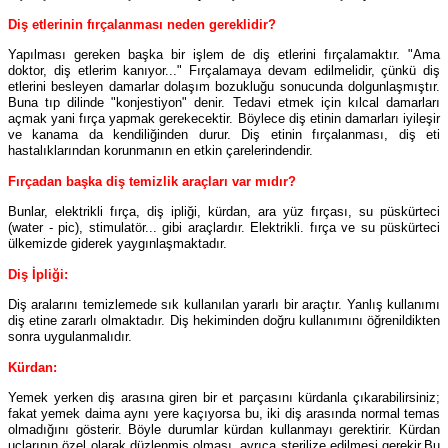
Diş etlerinin fırçalanması neden gereklidir?
Yapılması gereken başka bir işlem de diş etlerini fırçalamaktır. "Ama
doktor, diş etlerim kanıyor..." Fırçalamaya devam edilmelidir, çünkü diş
etlerini besleyen damarlar dolaşım bozukluğu sonucunda dolgunlaşmıştır.
Buna tıp dilinde "konjestiyon" denir. Tedavi etmek için kılcal damarları
açmak yani fırça yapmak gerekecektir. Böylece diş etinin damarları iyileşir
ve kanama da kendiliğinden durur. Diş etinin fırçalanması, diş eti
hastalıklarından korunmanın en etkin çarelerindendir.
Fırçadan başka diş temizlik araçları var mıdır?
Bunlar, elektrikli fırça, diş ipliği, kürdan, ara yüz fırçası, su püskürteci
(water - pic), stimulatör... gibi araçlardır. Elektrikli. fırça ve su püskürteci
ülkemizde giderek yaygınlaşmaktadır.
Diş İpliği:
Diş aralarını temizlemede sık kullanılan yararlı bir araçtır. Yanlış kullanımı
diş etine zararlı olmaktadır. Diş hekiminden doğru kullanımını öğrenildikten
sonra uygulanmalıdır.
Kürdan:
Yemek yerken diş arasına giren bir et parçasını kürdanla çıkarabilirsiniz;
fakat yemek daima aynı yere kaçıyorsa bu, iki diş arasında normal temas
olmadığını gösterir. Böyle durumlar kürdan kullanmayı gerektirir. Kürdan
uçlarının özel olarak düzlenmiş olması, ayrıca sterilize edilmesi gerekir.Bu