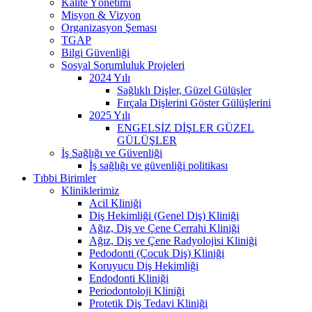
Kalite Yönetimi
Misyon & Vizyon
Organizasyon Şeması
TGAP
Bilgi Güvenliği
Sosyal Sorumluluk Projeleri
2024 Yılı
Sağlıklı Dişler, Güzel Gülüşler
Fırçala Dişlerini Göster Gülüşlerini
2025 Yılı
ENGELSİZ DİŞLER GÜZEL
GÜLÜŞLER
İş Sağlığı ve Güvenliği
İş sağlığı ve güvenliği politikası
Tıbbi Birimler
Kliniklerimiz
Acil Kliniği
Diş Hekimliği (Genel Diş) Kliniği
Ağız, Diş ve Çene Cerrahi Kliniği
Ağız, Diş ve Çene Radyolojisi Kliniği
Pedodonti (Çocuk Diş) Kliniği
Koruyucu Diş Hekimliği
Endodonti Kliniği
Periodontoloji Kliniği
Protetik Diş Tedavi Kliniği