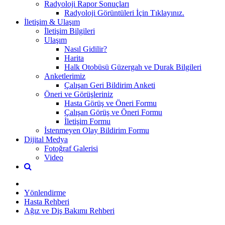
Radyoloji Rapor Sonuçları
Radyoloji Görüntüleri İçin Tıklayınız.
İletişim & Ulaşım
İletişim Bilgileri
Ulaşım
Nasıl Gidilir?
Harita
Halk Otobüsü Güzergah ve Durak Bilgileri
Anketlerimiz
Çalışan Geri Bildirim Anketi
Öneri ve Görüşleriniz
Hasta Görüş ve Öneri Formu
Çalışan Görüş ve Öneri Formu
İletişim Formu
İstenmeyen Olay Bildirim Formu
Dijital Medya
Fotoğraf Galerisi
Video
Yönlendirme
Hasta Rehberi
Ağız ve Diş Bakımı Rehberi