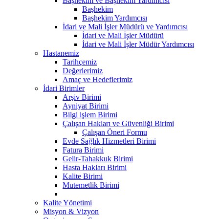
Başhekim ve Başhekim Yardımcısı
Başhekim
Başhekim Yardımcısı
İdari ve Mali İşler Müdürü ve Yardımcısı
İdari ve Mali İşler Müdürü
İdari ve Mali İşler Müdür Yardımcısı
Hastanemiz
Tarihçemiz
Değerlerimiz
Amaç ve Hedeflerimiz
İdari Birimler
Arşiv Birimi
Ayniyat Birimi
Bilgi işlem Birimi
Çalışan Hakları ve Güvenliği Birimi
Çalışan Öneri Formu
Evde Sağlık Hizmetleri Birimi
Fatura Birimi
Gelir-Tahakkuk Birimi
Hasta Hakları Birimi
Kalite Birimi
Mutemetlik Birimi
Kalite Yönetimi
Misyon & Vizyon