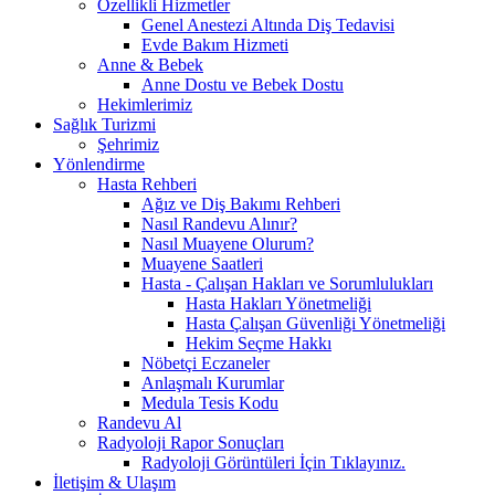
Özellikli Hizmetler
Genel Anestezi Altında Diş Tedavisi
Evde Bakım Hizmeti
Anne & Bebek
Anne Dostu ve Bebek Dostu
Hekimlerimiz
Sağlık Turizmi
Şehrimiz
Yönlendirme
Hasta Rehberi
Ağız ve Diş Bakımı Rehberi
Nasıl Randevu Alınır?
Nasıl Muayene Olurum?
Muayene Saatleri
Hasta - Çalışan Hakları ve Sorumlulukları
Hasta Hakları Yönetmeliği
Hasta Çalışan Güvenliği Yönetmeliği
Hekim Seçme Hakkı
Nöbetçi Eczaneler
Anlaşmalı Kurumlar
Medula Tesis Kodu
Randevu Al
Radyoloji Rapor Sonuçları
Radyoloji Görüntüleri İçin Tıklayınız.
İletişim & Ulaşım