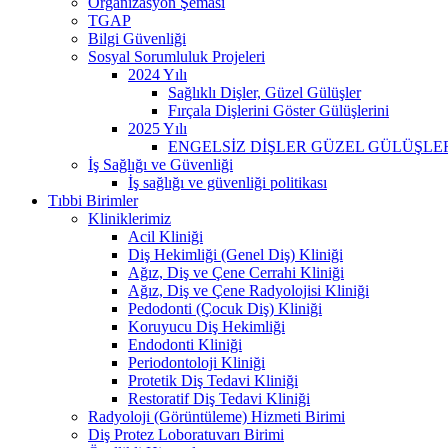
Organizasyon Şeması
TGAP
Bilgi Güvenliği
Sosyal Sorumluluk Projeleri
2024 Yılı
Sağlıklı Dişler, Güzel Gülüşler
Fırçala Dişlerini Göster Gülüşlerini
2025 Yılı
ENGELSİZ DİŞLER GÜZEL GÜLÜŞLE
İş Sağlığı ve Güvenliği
İş sağlığı ve güvenliği politikası
Tıbbi Birimler
Kliniklerimiz
Acil Kliniği
Diş Hekimliği (Genel Diş) Kliniği
Ağız, Diş ve Çene Cerrahi Kliniği
Ağız, Diş ve Çene Radyolojisi Kliniği
Pedodonti (Çocuk Diş) Kliniği
Koruyucu Diş Hekimliği
Endodonti Kliniği
Periodontoloji Kliniği
Protetik Diş Tedavi Kliniği
Restoratif Diş Tedavi Kliniği
Radyoloji (Görüntüleme) Hizmeti Birimi
Diş Protez Loboratuvarı Birimi