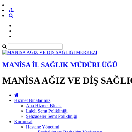
MANİSA İL SAĞLIK MÜDÜRLÜĞÜ
MANİSA AĞIZ VE DİŞ SAĞL
Hizmet Binalarımız
Ana Hizmet Binası
Laleli Semt Polikliniği
Şehzadeler Semt Polikliniği
Kurumsal
Hastane Yönetimi