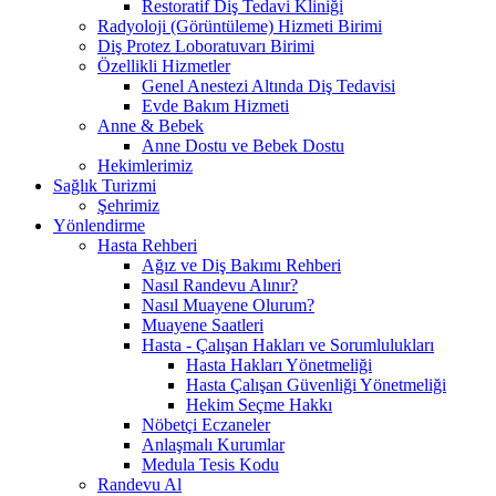
Restoratif Diş Tedavi Kliniği
Radyoloji (Görüntüleme) Hizmeti Birimi
Diş Protez Loboratuvarı Birimi
Özellikli Hizmetler
Genel Anestezi Altında Diş Tedavisi
Evde Bakım Hizmeti
Anne & Bebek
Anne Dostu ve Bebek Dostu
Hekimlerimiz
Sağlık Turizmi
Şehrimiz
Yönlendirme
Hasta Rehberi
Ağız ve Diş Bakımı Rehberi
Nasıl Randevu Alınır?
Nasıl Muayene Olurum?
Muayene Saatleri
Hasta - Çalışan Hakları ve Sorumlulukları
Hasta Hakları Yönetmeliği
Hasta Çalışan Güvenliği Yönetmeliği
Hekim Seçme Hakkı
Nöbetçi Eczaneler
Anlaşmalı Kurumlar
Medula Tesis Kodu
Randevu Al