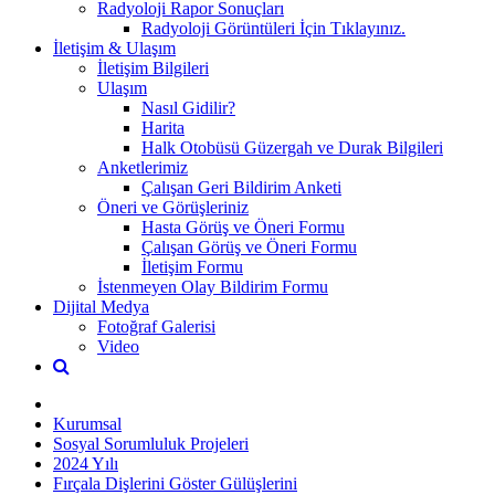
Radyoloji Rapor Sonuçları
Radyoloji Görüntüleri İçin Tıklayınız.
İletişim & Ulaşım
İletişim Bilgileri
Ulaşım
Nasıl Gidilir?
Harita
Halk Otobüsü Güzergah ve Durak Bilgileri
Anketlerimiz
Çalışan Geri Bildirim Anketi
Öneri ve Görüşleriniz
Hasta Görüş ve Öneri Formu
Çalışan Görüş ve Öneri Formu
İletişim Formu
İstenmeyen Olay Bildirim Formu
Dijital Medya
Fotoğraf Galerisi
Video
Kurumsal
Sosyal Sorumluluk Projeleri
2024 Yılı
Fırçala Dişlerini Göster Gülüşlerini