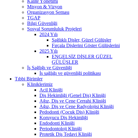
Kalite Yönetimi
Misyon & Vizyon
Organizasyon Şeması
TGAP
Bilgi Güvenliği
Sosyal Sorumluluk Projeleri
2024 Yılı
Sağlıklı Dişler, Güzel Gülüşler
Fırçala Dişlerini Göster Gülüşlerini
2025 Yılı
ENGELSİZ DİŞLER GÜZEL
GÜLÜŞLER
İş Sağlığı ve Güvenliği
İş sağlığı ve güvenliği politikası
Tıbbi Birimler
Kliniklerimiz
Acil Kliniği
Diş Hekimliği (Genel Diş) Kliniği
Ağız, Diş ve Çene Cerrahi Kliniği
Ağız, Diş ve Çene Radyolojisi Kliniği
Pedodonti (Çocuk Diş) Kliniği
Koruyucu Diş Hekimliği
Endodonti Kliniği
Periodontoloji Kliniği
Protetik Diş Tedavi Kliniği