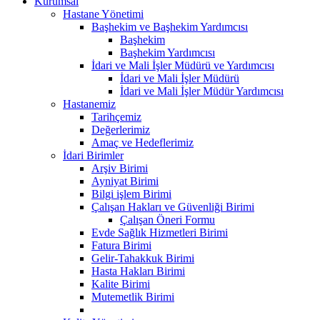
Kurumsal
Hastane Yönetimi
Başhekim ve Başhekim Yardımcısı
Başhekim
Başhekim Yardımcısı
İdari ve Mali İşler Müdürü ve Yardımcısı
İdari ve Mali İşler Müdürü
İdari ve Mali İşler Müdür Yardımcısı
Hastanemiz
Tarihçemiz
Değerlerimiz
Amaç ve Hedeflerimiz
İdari Birimler
Arşiv Birimi
Ayniyat Birimi
Bilgi işlem Birimi
Çalışan Hakları ve Güvenliği Birimi
Çalışan Öneri Formu
Evde Sağlık Hizmetleri Birimi
Fatura Birimi
Gelir-Tahakkuk Birimi
Hasta Hakları Birimi
Kalite Birimi
Mutemetlik Birimi