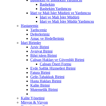
Başhekim ve Başhekim Yardımcısı
Başhekim
Başhekim Yardımcısı
İdari ve Mali İşler Müdürü ve Yardımcısı
İdari ve Mali İşler Müdürü
İdari ve Mali İşler Müdür Yardımcısı
Hastanemiz
Tarihçemiz
Değerlerimiz
Amaç ve Hedeflerimiz
İdari Birimler
Arşiv Birimi
Ayniyat Birimi
Bilgi işlem Birimi
Çalışan Hakları ve Güvenliği Birimi
Çalışan Öneri Formu
Evde Sağlık Hizmetleri Birimi
Fatura Birimi
Gelir-Tahakkuk Birimi
Hasta Hakları Birimi
Kalite Birimi
Mutemetlik Birimi
Kalite Yönetimi
Misyon & Vizyon