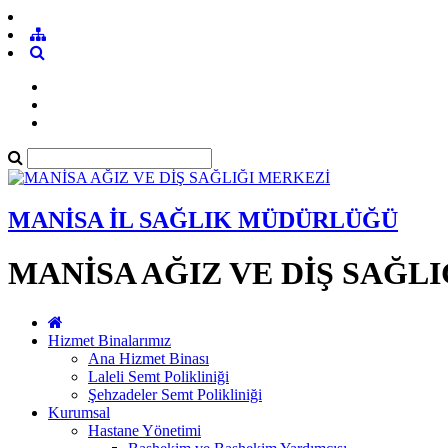
MANİSA İL SAĞLIK MÜDÜRLÜĞÜ
MANİSA AĞIZ VE DİŞ SAĞL
Hizmet Binalarımız
Ana Hizmet Binası
Laleli Semt Polikliniği
Şehzadeler Semt Polikliniği
Kurumsal
Hastane Yönetimi