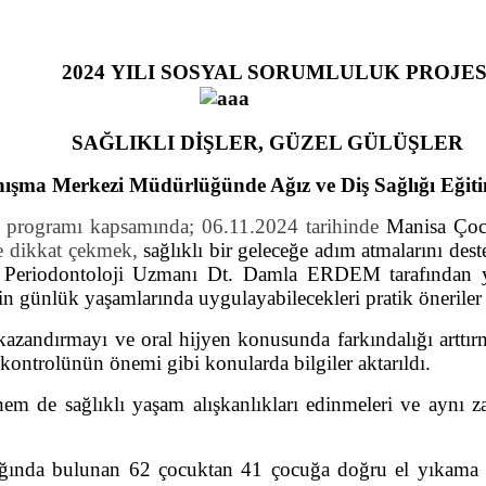
2024 YILI SOSYAL SORUMLULUK PROJES
SAĞLIKLI DİŞLER, GÜZEL GÜLÜŞLER
şma Merkezi Müdürlüğünde Ağız ve Diş Sağlığı Eğitim
luk programı kapsamında; 06.11.2024 tarihinde
Manisa Çoc
e dikkat çekmek,
sağlıklı bir geleceğe adım atmalarını des
ı Periodontoloji Uzmanı Dt. Damla ERDEM tarafından yapı
çin günlük yaşamlarında uygulayabilecekleri pratik öneriler
 kazandırmayı ve oral hijyen konusunda farkındalığı artt
 kontrolünün önemi gibi konularda bilgiler aktarıldı.
 hem de sağlıklı yaşam alışkanlıkları edinmeleri ve aynı
a bulunan 62 çocuktan 41 çocuğa doğru el yıkama ve do