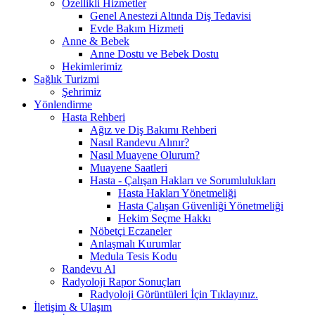
Özellikli Hizmetler
Genel Anestezi Altında Diş Tedavisi
Evde Bakım Hizmeti
Anne & Bebek
Anne Dostu ve Bebek Dostu
Hekimlerimiz
Sağlık Turizmi
Şehrimiz
Yönlendirme
Hasta Rehberi
Ağız ve Diş Bakımı Rehberi
Nasıl Randevu Alınır?
Nasıl Muayene Olurum?
Muayene Saatleri
Hasta - Çalışan Hakları ve Sorumlulukları
Hasta Hakları Yönetmeliği
Hasta Çalışan Güvenliği Yönetmeliği
Hekim Seçme Hakkı
Nöbetçi Eczaneler
Anlaşmalı Kurumlar
Medula Tesis Kodu
Randevu Al
Radyoloji Rapor Sonuçları
Radyoloji Görüntüleri İçin Tıklayınız.
İletişim & Ulaşım