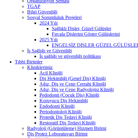
Organizasyon Şeması
TGAP
Bilgi Güvenliği
Sosyal Sorumluluk Projeleri
2024 Yılı
Sağlıklı Dişler, Güzel Gülüşler
Fırçala Dişlerini Göster Gülüşlerini
2025 Yılı
ENGELSİZ DİŞLER GÜZEL GÜLÜŞLE
İş Sağlığı ve Güvenliği
İş sağlığı ve güvenliği politikası
Tıbbi Birimler
Kliniklerimiz
Acil Kliniği
Diş Hekimliği (Genel Diş) Kliniği
Ağız, Diş ve Çene Cerrahi Kliniği
Ağız, Diş ve Çene Radyolojisi Kliniği
Pedodonti (Çocuk Diş) Kliniği
Koruyucu Diş Hekimliği
Endodonti Kliniği
Periodontoloji Kliniği
Protetik Diş Tedavi Kliniği
Restoratif Diş Tedavi Kliniği
Radyoloji (Görüntüleme) Hizmeti Birimi
Diş Protez Loboratuvarı Birimi