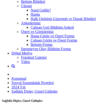
İletişim Bilgileri
Ulaşım
Nasıl Gidilir?
Harita
Halk Otobüsü Güzergah ve Durak Bilgileri
Anketlerimiz
Çalışan Geri Bildirim Anketi
Öneri ve Görüşleriniz
Hasta Görüş ve Öneri Formu
Çalışan Görüş ve Öneri Formu
İletişim Formu
İstenmeyen Olay Bildirim Formu
Dijital Medya
Fotoğraf Galerisi
Video
Kurumsal
Sosyal Sorumluluk Projeleri
2024 Yılı
Sağlıklı Dişler, Güzel Gülüşler
Sağlıklı Dişler, Güzel Gülüşler